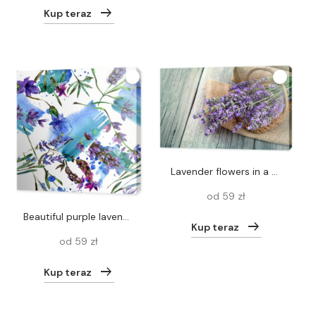
Kup teraz
lavender flowers in a basket with burlap on the wooden backgroun
od 59 zł
Beautiful purple lavender flowers isolated on white. Watercolor background illustration. Watercolour drawing fashion aquarelle. Seamless background pattern.
Kup teraz
od 59 zł
Kup teraz