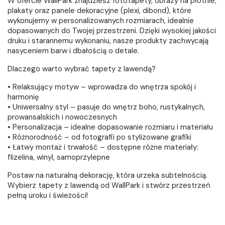
W ofercie WallPark znajdziesz fototapety, obrazy na płótnie,
plakaty oraz panele dekoracyjne (plexi, dibond), które
wykonujemy w personalizowanych rozmiarach, idealnie
dopasowanych do Twojej przestrzeni. Dzięki wysokiej jakości
druku i starannemu wykonaniu, nasze produkty zachwycają
nasyceniem barw i dbałością o detale.
Dlaczego warto wybrać tapety z lawendą?
• Relaksujący motyw – wprowadza do wnętrza spokój i
harmonię
• Uniwersalny styl – pasuje do wnętrz boho, rustykalnych,
prowansalskich i nowoczesnych
• Personalizacja – idealne dopasowanie rozmiaru i materiału
• Różnorodność – od fotografii po stylizowane grafiki
• Łatwy montaż i trwałość – dostępne różne materiały:
flizelina, winyl, samoprzylepne
Postaw na naturalną dekorację, która urzeka subtelnością.
Wybierz tapety z lawendą od WallPark i stwórz przestrzeń
pełną uroku i świeżości!