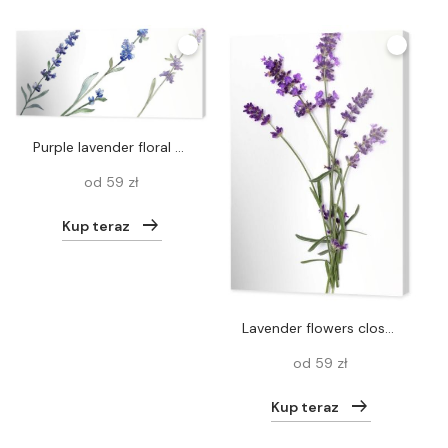
Purple lavender floral botanical flower. Wild spring leaf wildflower isolated. Watercolor background illustration set. Watercolour drawing fashion aquarell. Isolated lavender illustration element.
od 59 zł
Kup teraz
Lavender flowers close up isolated on white
od 59 zł
Kup teraz