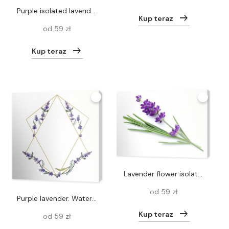
Purple isolated lavender flower. Watercolor background illustration element.
Kup teraz
od 59 zł
Kup teraz
Lavender flower isolated over white background. Top view, flat lay
od 59 zł
Purple lavender. Watercolor illustration set. Seamless background pattern. Fabric wallpaper print texture.
Kup teraz
od 59 zł