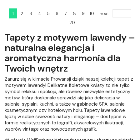
1
2
3
4
5
6
7
8
9
10
next
... 20
Tapety z motywem lawendy –
naturalna elegancja i
aromatyczna harmonia dla
Twoich wnętrz
Zanurz się w klimacie Prowansji dzięki naszej kolekcji tapet z
motywem lawendy! Delikatne fioletowe kwiaty to nie tylko
symbol relaksu i spokoju, ale również niezwykle estetyczny
motyw, który doskonale sprawdzi się jako dekoracja w
salonie, sypialni, kuchni, a także w gabinecie SPA, salonie
kosmetycznym czy hotelowym holu. Tapety lawendowe
łączą w sobie świeżość natury i elegancję – dostępne w
formie realistycznych fotografii, akwarelowych ilustracji,
wzorów vintage oraz nowoczesnych grafik.