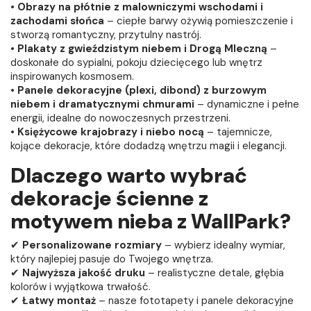
•
Obrazy na płótnie z malowniczymi wschodami i
zachodami słońca
– ciepłe barwy ożywią pomieszczenie i
stworzą romantyczny, przytulny nastrój.
•
Plakaty z gwieździstym niebem i Drogą Mleczną
–
doskonałe do sypialni, pokoju dziecięcego lub wnętrz
inspirowanych kosmosem.
•
Panele dekoracyjne (plexi, dibond) z burzowym
niebem i dramatycznymi chmurami
– dynamiczne i pełne
energii, idealne do nowoczesnych przestrzeni.
•
Księżycowe krajobrazy i niebo nocą
– tajemnicze,
kojące dekoracje, które dodadzą wnętrzu magii i elegancji.
Dlaczego warto wybrać
dekoracje ścienne z
motywem nieba z WallPark?
✔
Personalizowane rozmiary
– wybierz idealny wymiar,
który najlepiej pasuje do Twojego wnętrza.
✔
Najwyższa jakość druku
– realistyczne detale, głębia
kolorów i wyjątkowa trwałość.
✔
Łatwy montaż
– nasze fototapety i panele dekoracyjne