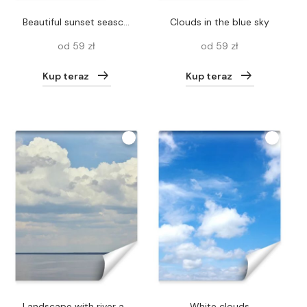
beautiful sunset seascape under pink cloudy sky
Clouds in the blue sky
od 59 zł
od 59 zł
Kup teraz
Kup teraz
Landscape with river and white clouds on blue sky
White clouds