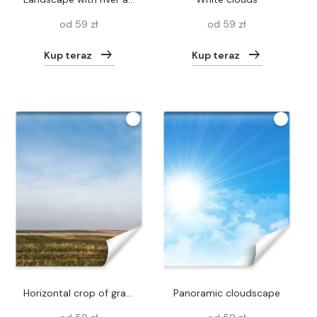
od 59 zł
od 59 zł
Kup teraz
Kup teraz
horizontal crop of grassy lawn against blue sky with clouds
Panoramic cloudscape