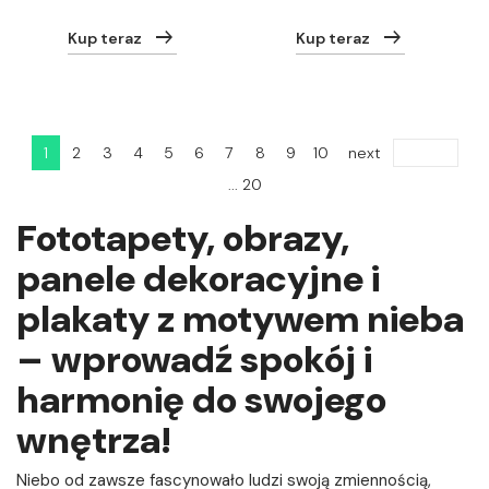
Kup teraz
Kup teraz
1
2
3
4
5
6
7
8
9
10
next
... 20
Fototapety, obrazy,
panele dekoracyjne i
plakaty z motywem nieba
– wprowadź spokój i
harmonię do swojego
wnętrza!
Niebo od zawsze fascynowało ludzi swoją zmiennością,