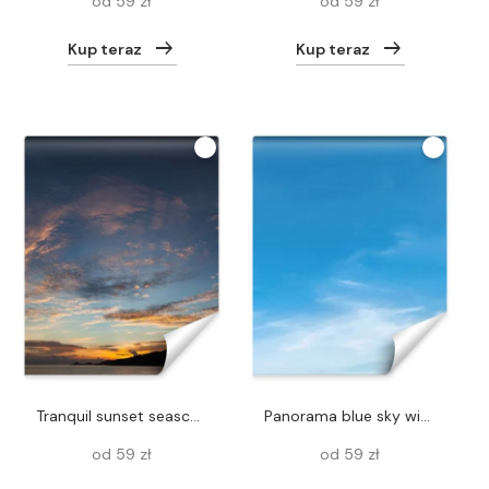
od 59 zł
od 59 zł
Kup teraz
Kup teraz
tranquil sunset seascape under cloudy sky
panorama blue sky with cloud and sunshine background
od 59 zł
od 59 zł