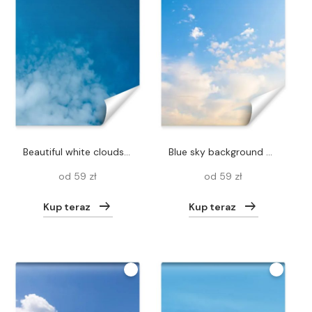
beautiful white clouds at light blue sky
blue sky background with clouds. nature in summer at sunrise
od 59 zł
od 59 zł
Kup teraz
Kup teraz