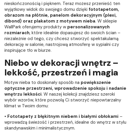
nieskończonością i pięknem. Teraz możesz przenieść ten
wyjątkowy widok do swojego domu dzięki
fototapetom,
obrazom na płótnie, panelom dekoracyjnym (plexi,
dibond) oraz plakatom z motywem nieba
. W sklepie
WallPark oferujemy produkty w
personalizowanych
rozmiarach
, które idealnie dopasujesz do swoich ścian –
niezależnie od tego, czy chcesz stworzyć spektakularną
dekorację w salonie, nastrojową atmosferę w sypialni czy
inspirujące tło w biurze.
Niebo w dekoracji wnętrz –
lekkość, przestrzeń i magia
Motyw nieba to doskonały sposób na
powiększenie
optyczne przestrzeni, wprowadzenie spokoju i nadanie
wnętrzu lekkości
. W naszej kolekcji znajdziesz szeroki
wybór wzorów, które pozwolą Ci stworzyć niepowtarzalny
klimat w Twoim domu:
•
Fototapety z błękitnym niebem i białymi obłokami
–
wprowadzą świeżość i przestrzeń, idealne do wnętrz w stylu
skandynawskim i minimalistycznym.