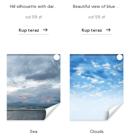
hill silhouette with dark water surface under cloudy sunset sky
Beautiful view of blue sky with clouds at sunrise. Partly cloudy.Background cloud summer. Cloud summer. Sky cloud clear with sunset. Natural sky cinematic beautiful yellow and white texture background
od 59 zł
od 59 zł
Kup teraz
Kup teraz
sea
clouds